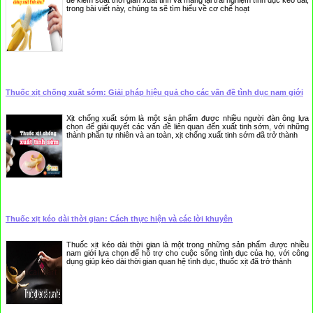
để kiểm soát thời gian xuất tinh và mang lại trải nghiệm tình dục kéo dài,
trong bài viết này, chúng ta sẽ tìm hiểu về cơ chế hoạt
Thuốc xịt chống xuất sớm: Giải pháp hiệu quả cho các vấn đề tình dục nam giới
Xịt chống xuất sớm là một sản phẩm được nhiều người đàn ông lựa
chọn để giải quyết các vấn đề liên quan đến xuất tinh sớm, với những
thành phần tự nhiên và an toàn, xịt chống xuất tinh sớm đã trở thành
Thuốc xịt kéo dài thời gian: Cách thực hiện và các lời khuyên
Thuốc xịt kéo dài thời gian là một trong những sản phẩm được nhiều
nam giới lựa chọn để hỗ trợ cho cuộc sống tình dục của họ, với công
dụng giúp kéo dài thời gian quan hệ tình dục, thuốc xịt đã trở thành