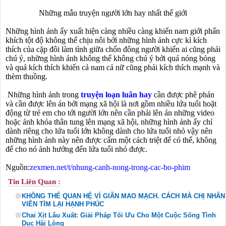
Những mẫu truyện người lớn hay nhất thế giới
Những hình ảnh ấy xuất hiện càng nhiều càng khiến nam giới phấn
khích tột độ không thể chịu nôi bởi những hình ảnh cực kì kích
thích của cặp đôi làm tình giữa chốn đông người khiến ai cũng phải
chú ý, những hình ảnh không thể không chú ý bởi quá nóng bỏng
và quá kích thích khiến cả nam cả nữ cũng phải kích thích mạnh và
thèm thuồng.
Những hình ảnh trong
truyện loạn luân hay
cần được phê phán
và cần được lên án bởi mạng xã hội là nơi gồm nhiều lứa tuổi hoặt
động từ trẻ em cho tới người lớn nên cần phải lên án những video
hoặc ảnh khỏa thân tung lên mạng xã hội, những hình ảnh ấy chỉ
dành riêng cho lứa tuổi lớn không dành cho lứa tuổi nhỏ vậy nên
những hình ảnh này nên được cấm một cách triệt để có thể, không
để cho nó ảnh hưởng đến lứa tuổi nhỏ được.
Nguồn:
zexmen.net/t/nhung-canh-nong-trong-cac-bo-phim
Tin Liên Quan :
KHÔNG THỂ QUAN HỆ VÌ GIÃN MAO MẠCH. CÁCH MÀ CHỊ NHÂN
VIÊN TÌM LẠI HẠNH PHÚC
Chai Xịt Lâu Xuất: Giải Pháp Tối Ưu Cho Một Cuộc Sống Tình
Dục Hài Lòng