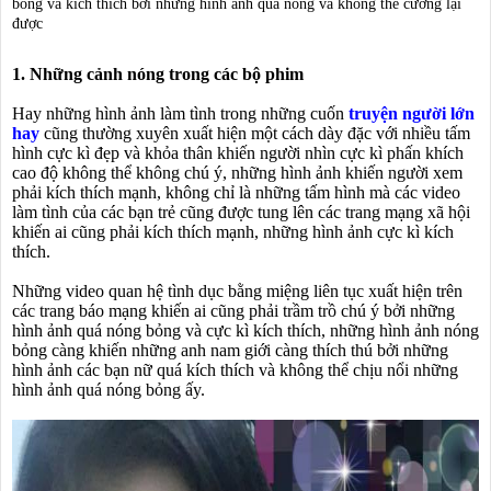
bỏng và kích thích bởi những hình ảnh quá nóng và không thể cưỡng lại
được
1. Những cảnh nóng trong các bộ phim
Hay những hình ảnh làm tình trong những cuốn
truyện người lớn
hay
cũng thường xuyên xuất hiện một cách dày đặc với nhiều tấm
hình cực kì đẹp và khỏa thân khiến người nhìn cực kì phấn khích
cao độ không thể không chú ý, những hình ảnh khiến người xem
phải kích thích mạnh, không chỉ là những tấm hình mà các video
làm tình của các bạn trẻ cũng được tung lên các trang mạng xã hội
khiến ai cũng phải kích thích mạnh, những hình ảnh cực kì kích
thích.
Những video quan hệ tình dục bằng miệng liên tục xuất hiện trên
các trang báo mạng khiến ai cũng phải trầm trồ chú ý bởi những
hình ảnh quá nóng bỏng và cực kì kích thích, những hình ảnh nóng
bỏng càng khiến những anh nam giới càng thích thú bởi những
hình ảnh các bạn nữ quá kích thích và không thể chịu nổi những
hình ảnh quá nóng bỏng ấy.