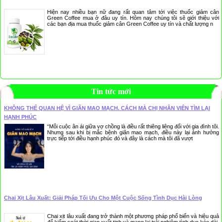
Hiện nay nhiều bạn nữ đang rất quan tâm tới việc thuốc giảm cân
Green Coffee mua ở đâu uy tín. Hôm nay chúng tôi sẽ giới thiệu với
các bạn địa mua thuốc giảm cân Green Coffee uy tín và chất lượng n
Tin tức mới
KHÔNG THỂ QUAN HỆ VÌ GIÃN MAO MẠCH. CÁCH MÀ CHỊ NHÂN VIÊN TÌM LẠI
HẠNH PHÚC
“Mỗi cuộc ân ái giữa vợ chồng là điều rất thiêng liêng đối với gia đình tôi.
Nhưng sau khi bị mắc bệnh giãn mao mạch, điều này lại ảnh hưởng
trực tiếp tới điều hạnh phúc đó và đây là cách mà tôi đã vượt
Chai Xịt Lâu Xuất: Giải Pháp Tối Ưu Cho Một Cuộc Sống Tình Dục Hài Lòng
Chai xịt lâu xuất đang trở thành một phương pháp phổ biến và hiệu quả