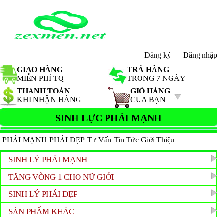
Đăng ký
Đăng nhập
GIAO HÀNG
TRẢ HÀNG
MIỄN PHÍ TQ
TRONG 7 NGÀY
THANH TOÁN
GIỎ HÀNG
KHI NHẬN HÀNG
CỦA BẠN
SINH LỰC PHÁI MẠNH
PHÁI MẠNH
PHÁI ĐẸP
Tư Vấn
Tin Tức
Giới Thiệu
SINH LÝ PHÁI MẠNH
TĂNG VÒNG 1 CHO NỮ GIỚI
SINH LÝ PHÁI ĐẸP
SẢN PHẨM KHÁC