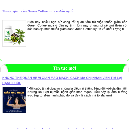
Thuốc giảm cân Green Coffee mua ở đâu uy tín
Hiện nay nhiều bạn nữ đang rất quan tâm tới việc thuốc giảm cân
Green Coffee mua ở đâu uy tín. Hôm nay chúng tôi sẽ giới thiệu với
các bạn địa mua thuốc giảm cân Green Coffee uy tín và chất lượng n
Tin tức mới
KHÔNG THỂ QUAN HỆ VÌ GIÃN MAO MẠCH. CÁCH MÀ CHỊ NHÂN VIÊN TÌM LẠI
HẠNH PHÚC
“Mỗi cuộc ân ái giữa vợ chồng là điều rất thiêng liêng đối với gia đình tôi.
Nhưng sau khi bị mắc bệnh giãn mao mạch, điều này lại ảnh hưởng
trực tiếp tới điều hạnh phúc đó và đây là cách mà tôi đã vượt