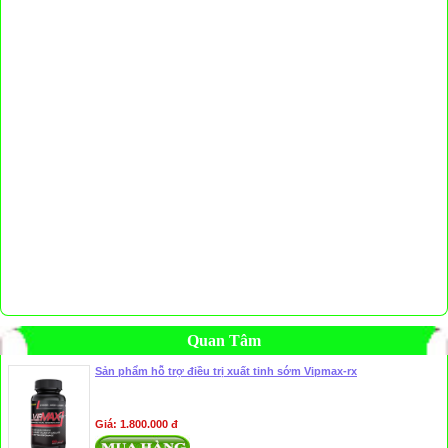
Quan Tâm
Sản phẩm hỗ trợ điều trị xuất tinh sớm Vipmax-rx
Giá: 1.800.000 đ