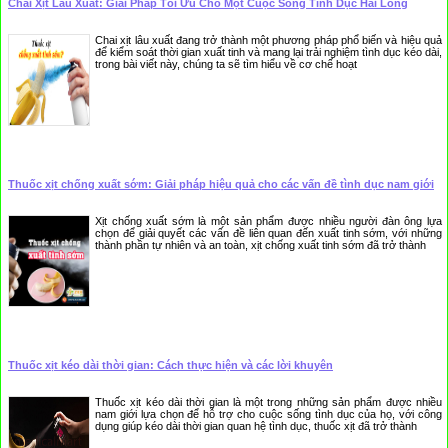
Chai Xịt Lâu Xuất: Giải Pháp Tối Ưu Cho Một Cuộc Sống Tình Dục Hài Lòng
Chai xịt lâu xuất đang trở thành một phương pháp phổ biến và hiệu quả
để kiểm soát thời gian xuất tinh và mang lại trải nghiệm tình dục kéo dài,
trong bài viết này, chúng ta sẽ tìm hiểu về cơ chế hoạt
Thuốc xịt chống xuất sớm: Giải pháp hiệu quả cho các vấn đề tình dục nam giới
Xịt chống xuất sớm là một sản phẩm được nhiều người đàn ông lựa
chọn để giải quyết các vấn đề liên quan đến xuất tinh sớm, với những
thành phần tự nhiên và an toàn, xịt chống xuất tinh sớm đã trở thành
Thuốc xịt kéo dài thời gian: Cách thực hiện và các lời khuyên
Thuốc xịt kéo dài thời gian là một trong những sản phẩm được nhiều
nam giới lựa chọn để hỗ trợ cho cuộc sống tình dục của họ, với công
dụng giúp kéo dài thời gian quan hệ tình dục, thuốc xịt đã trở thành