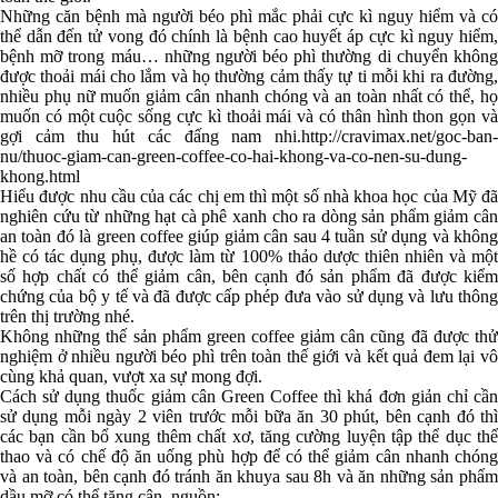
Những căn bệnh mà người béo phì mắc phải cực kì nguy hiểm và có
thể dẫn đến tử vong đó chính là bệnh cao huyết áp cực kì nguy hiểm,
bệnh mỡ trong máu… những người béo phì thường di chuyển không
được thoải mái cho lắm và họ thường cảm thấy tự ti mỗi khi ra đường,
nhiều phụ nữ muốn giảm cân nhanh chóng và an toàn nhất có thể, họ
muốn có một cuộc sống cực kì thoải mái và có thân hình thon gọn và
gợi cảm thu hút các đấng nam nhi.
http://cravimax.net/goc-ban-
nu/thuoc-giam-can-green-coffee-co-hai-khong-va-co-nen-su-dung-
khong.html
Hiểu được nhu cầu của các chị em thì một số nhà khoa học của Mỹ đã
nghiên cứu từ những hạt cà phê xanh cho ra dòng sản phẩm giảm cân
an toàn đó là green coffee giúp giảm cân sau 4 tuần sử dụng và không
hề có tác dụng phụ, được làm từ 100% thảo dược thiên nhiên và một
số hợp chất có thể giảm cân, bên cạnh đó sản phẩm đã được kiểm
chứng của bộ y tế và đã được cấp phép đưa vào sử dụng và lưu thông
trên thị trường nhé.
Không những thế sản phẩm green coffee giảm cân cũng đã được thử
nghiệm ở nhiều người béo phì trên toàn thế giới và kết quả đem lại vô
cùng khả quan, vượt xa sự mong đợi.
Cách sử dụng thuốc giảm cân Green Coffee thì khá đơn giản chỉ cần
sử dụng mỗi ngày 2 viên trước mỗi bữa ăn 30 phút, bên cạnh đó thì
các bạn cần bổ xung thêm chất xơ, tăng cường luyện tập thể dục thể
thao và có chế độ ăn uống phù hợp để có thể giảm cân nhanh chóng
và an toàn, bên cạnh đó tránh ăn khuya sau 8h và ăn những sản phẩm
dầu mỡ có thể tăng cân. nguồn: