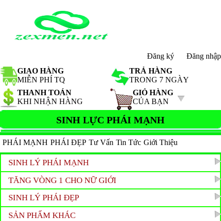
Đăng ký
Đăng nhập
GIAO HÀNG
TRẢ HÀNG
MIỄN PHÍ TQ
TRONG 7 NGÀY
THANH TOÁN
GIỎ HÀNG
KHI NHẬN HÀNG
CỦA BẠN
SINH LỰC PHÁI MẠNH
PHÁI MẠNH
PHÁI ĐẸP
Tư Vấn
Tin Tức
Giới Thiệu
SINH LÝ PHÁI MẠNH
TĂNG VÒNG 1 CHO NỮ GIỚI
SINH LÝ PHÁI ĐẸP
SẢN PHẨM KHÁC